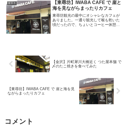
【東尋坊】IWABA CAFE で 崖と
坂井市
海を見ながらまったりカフェ
東尋坊観光の最中にオシャレなカフェが
ありました。一通り観光して喉も乾いた
頃だったので、ちょいとコーヒー休憩を
してみました。
【金沢】片町犀川大橋近く つた屋本舗 で
〆のたこ焼きを食べてみた
【東尋坊】IWABA CAFE で 崖と海を見
ながらまったりカフェ
コメント