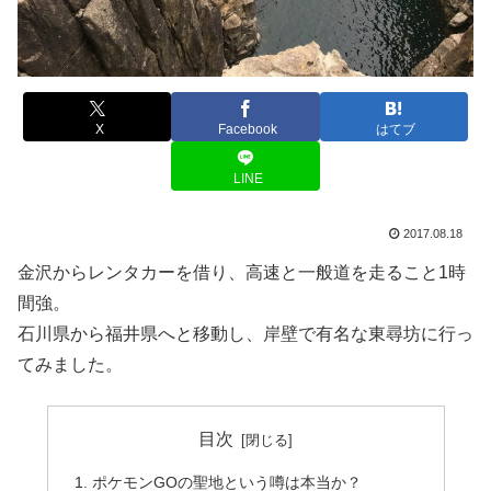
X
Facebook
はてブ
LINE
2017.08.18
金沢からレンタカーを借り、高速と一般道を走ること1時
間強。
石川県から福井県へと移動し、岸壁で有名な東尋坊に行っ
てみました。
目次
ポケモンGOの聖地という噂は本当か？